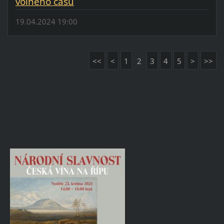
volného času
19.04.2024 19:00
<<
<
1
2
3
4
5
>
>>