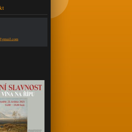
kt
n@g
mail.com