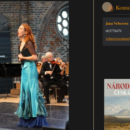
Konta
Jana Veberová
603778479
veberova
sopra