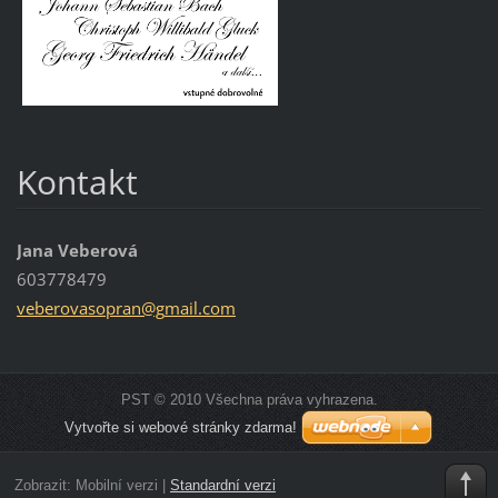
Kontakt
Jana Veberová
603778479
veberova
sopran@g
mail.com
PST © 2010 Všechna práva vyhrazena.
Vytvořte si webové stránky zdarma!
Zobrazit:
Mobilní verzi
|
Standardní verzi