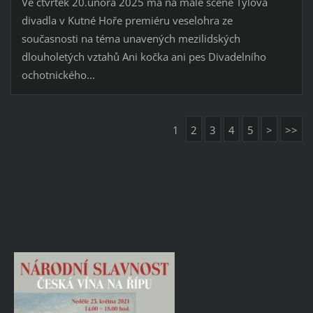
Ve čtvrtek 20.února 2025 má na malé scéně Tylova
divadla v Kutné Hoře premiéru veselohra ze
současnosti na téma unavených mezilidských
dlouholetých vztahů Ani kočka ani pes Divadelního
ochotnického...
1
2
3
4
5
>
>>