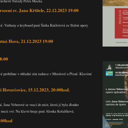
 orchestr Nálady Petra Macka.
rození sv. Jana Křtitele, 22.12.2023 19:00
é. Varhany a keyboard paní Šárka Knížetová ze Státní opery
Kutná Hora, 21.12.2023 19:00
18:00
é proběhne v obřadní síni radnice v Mirošově u Plzně. Klavírní
i Hovorčovice, 15.12.2023, 20:00hod.
, Jana Veberové se vrací do míst, která jí byla dlouho
 mezi své. Na klavír hraje paní Alenka Kolaříková.
9.00hod