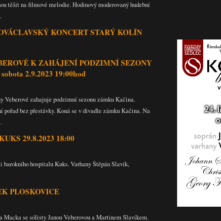
hou těšit na filmové melodie. Hodinový moderovaný hudební
.
VATOVÁCLAVSKÝ KONCERT STARÝ KOLÍN
BEROVÉ K ZAHÁJENÍ PODZIMNÍ SEZONY
bota 2.9.2023 19:00hod
any Veberové zahajuje podzimní sezonu zámku Kačina.
 pořad bez přestávky. Koná se v divadle zámku Kačina. Na
.
KS 29.8.2023 18:00
i barokního hospitalu Kuks. Varhany Štěpán Slavík,
ÁMEK PLOSKOVICE
ra Macka se sólisty Janou Veberovou a Martinem Slavíkem.