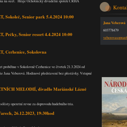
zna na ocet. Hraje Ochotnický divadelní spolek CRHA
Konta
Sokoleč, Senior park 5.4.2024 10:00
Jana Veberová
603778479
ečky, Senior resort 4.4.2024 10:00
veberova
sopra
 Cerhenice, Sokolovna
et proběhne v Sokolovně Cerhenice ve čtvrtek 21.3.2024 od
žie Jana Veberová. Hodinové představení bez přestávky. Vstupné
ÍCH MELODIÍ, divadlo Mariánské Lázně
sólisty operetní revue za doprovodu hudebního tria.
arech, 26.12.2023, 19:30hod