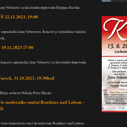
Jany Veberové za klavírního doprovodu Štěpána Slavíka.
UŠ 22.11.2023, 19:00
 sopranistku Janu Veberovou. Koncert je tematikou vánoční.
vík.
k 19.11.2023 17:00
 koncert sopranistky Jany Veberové za klavírního doprovodu
arech, 31.10.2023, 19:30hod
 Hraje orchestr Nálady Petra Macka.
erie moderního umění Roudnice nad Labem -
ií
e tímto koncertem vrací do milované Roudnice nad Labem.