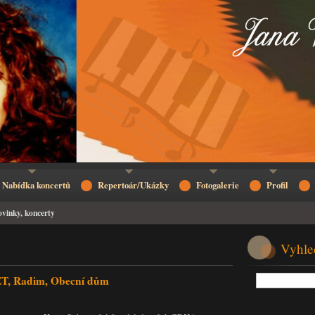
Nabídka koncertů
Repertoár/Ukázky
Fotogalerie
Profil
vinky, koncerty
Vyhle
, Radim, Obecní dům