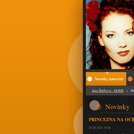
Novinky, koncerty
No
Jana Štěrbová - HOME
>
Novinky
PRINCEZNA NA OCET
05.04.2024 19:00