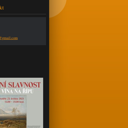
kt
n@g
mail.com