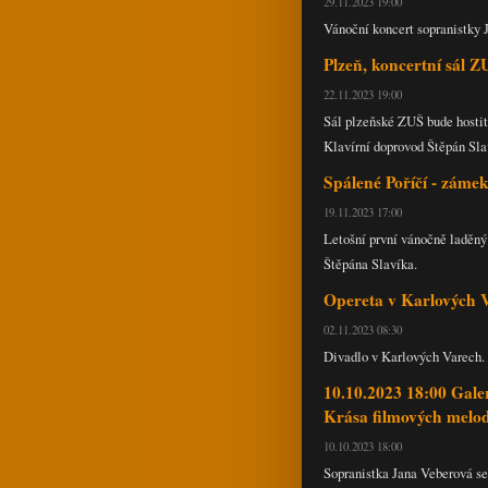
29.11.2023 19:00
Vánoční koncert sopranistky 
Plzeň, koncertní sál Z
22.11.2023 19:00
Sál plzeňské ZUŠ bude hostit
Klavírní doprovod Štěpán Sla
Spálené Poříčí - záme
19.11.2023 17:00
Letošní první vánočně laděný
Štěpána Slavíka.
Opereta v Karlových V
02.11.2023 08:30
Divadlo v Karlových Varech.
10.10.2023 18:00 Gal
Krása filmových melod
10.10.2023 18:00
Sopranistka Jana Veberová s