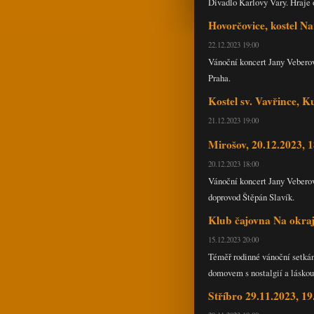
Divadlo Karlovy Vary. Hraje
Hovorčovice, kostel Na
22.12.2023 19:00
Vánoční koncert Jany Veberov
Praha.
Kostel sv. Vavřince, 
21.12.2023 19:00
Mirošov, 20.12.2023, 
20.12.2023 18:00
Vánoční koncert Jany Veberov
doprovod Štěpán Slavík.
Klub čajovna Na okraj
15.12.2023 20:00
Téměř rodinné vánoční setkání
domovem s nostalgií a láskou
Stříbro 29.11.2023, 1