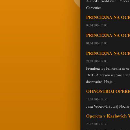
Autorské představení Prince
Cerhenice.
PRINCEZNA NA OCET, 
05.04.2024 10:00
PRINCEZNA NA OCET, P
04.04.2024 10:00
PRINCEZNA NA OCET,
21.03.2024 18:00
Premiéra hry Princezna na oc
18:00. Autorkou scénáře a re
dobrovolné. Hraje...
OHŇOSTROJ OPERETN
13.03.2024 19:30
Jana Veberová a Juraj Nociar 
Opereta v Karlových V
26.12.2023 19:30