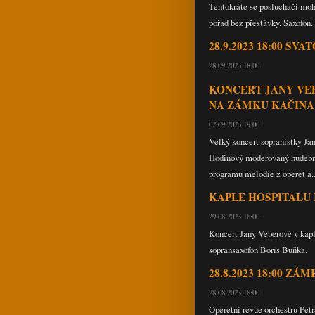
Tentokráte se posluchači mo
pořad bez přestávky. Saxofon..
28.9.2023 18:00 S
28.09.2023 18:00
KONCERT JANY VE
NA ZÁMKU KAČINA so
02.09.2023 19:00
Velký koncert sopranistky J
Hodinový moderovaný hudební
programu melodie z operet a..
KAPLE HOSPITALU KU
29.08.2023 18:00
Koncert Jany Veberové v kapl
sopransaxofon Boris Buňka.
28.8.2023 18:00 Z
28.08.2023 18:00
Operetní revue orchestru Pet