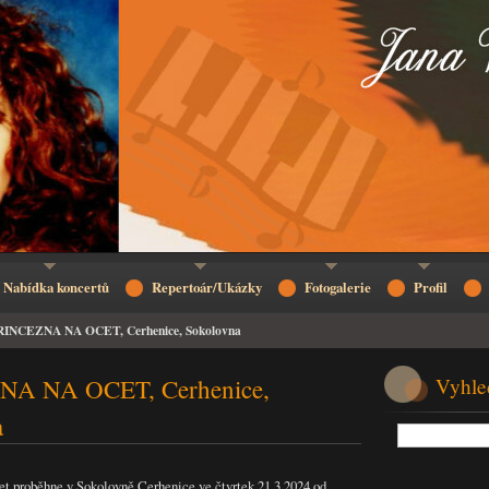
Nabídka koncertů
Repertoár/Ukázky
Fotogalerie
Profil
RINCEZNA NA OCET, Cerhenice, Sokolovna
A NA OCET, Cerhenice,
Vyhle
a
et proběhne v Sokolovně Cerhenice ve čtvrtek 21.3.2024 od