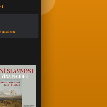
kt
n@g
mail.com