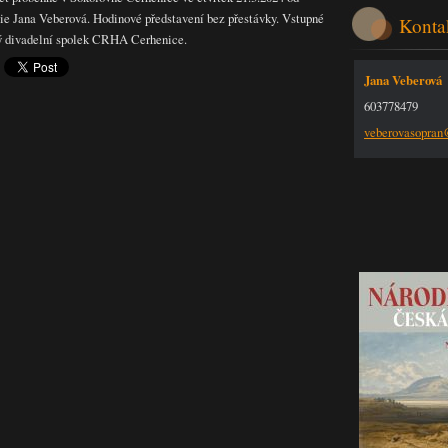
žie Jana Veberová. Hodinové představení bez přestávky. Vstupné
Konta
ý divadelní spolek CRHA Cerhenice.
Jana Veberová
603778479
veberova
sopra