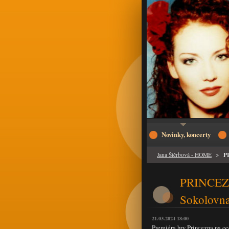
Novinky, koncerty
P
Jana Štěrbová - HOME
>
PRINCEZN
Sokolovn
21.03.2024 18:00
Premiéra hry Princezna na oc