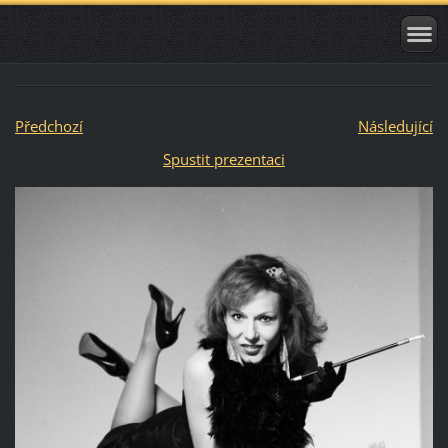
Předchozí
Následující
Spustit prezentaci