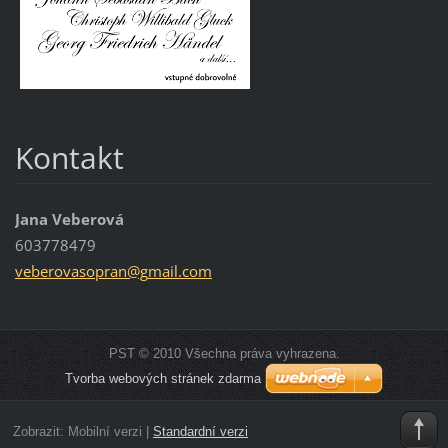
Kontakt
Jana Veberová
603778479
veberova
sopran@g
mail.com
PST © 2010 Všechna práva vyhrazena.
Tvorba webových stránek zdarma
Zobrazit:
Mobilní verzi
|
Standardní verzi