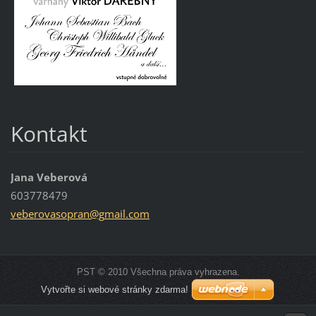
Kontakt
Jana Veberová
603778479
veberova
sopran@g
mail.com
PST © 2010 Všechna práva vyhrazena.
Vytvořte si webové stránky zdarma!