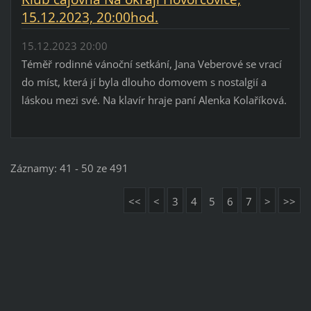
15.12.2023, 20:00hod.
15.12.2023 20:00
Téměř rodinné vánoční setkání, Jana Veberové se vrací
do míst, která jí byla dlouho domovem s nostalgií a
láskou mezi své. Na klavír hraje paní Alenka Kolaříková.
Záznamy: 41 - 50 ze 491
<<
<
3
4
5
6
7
>
>>