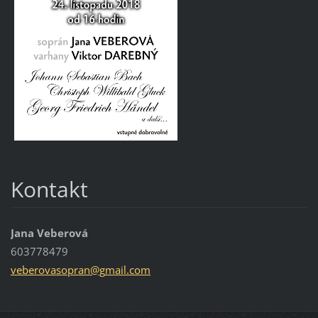
Kontakt
Jana Veberová
603778479
veberova
sopran@g
mail.com