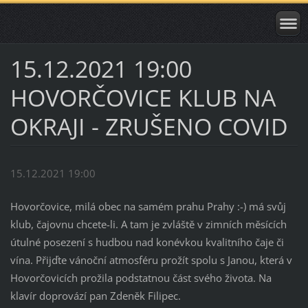
15.12.2021 19:00
HOVORČOVICE KLUB NA
OKRAJI - ZRUŠENO COVID
15.12.2021 19:00
Hovorčovice, milá obec na samém prahu Prahy :-) má svůj
klub, čajovnu chcete-li. A tam je zvláště v zimních měsících
útulné posezení s hudbou nad konévkou kvalitního čaje či
vína. Přijďte vánoční atmosféru prožít spolu s Janou, která v
Hovorčovicích prožila podstatnou část svého života. Na
klavír doprovází pan Zdeněk Filipec.