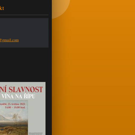
kt
n@g
mail.com