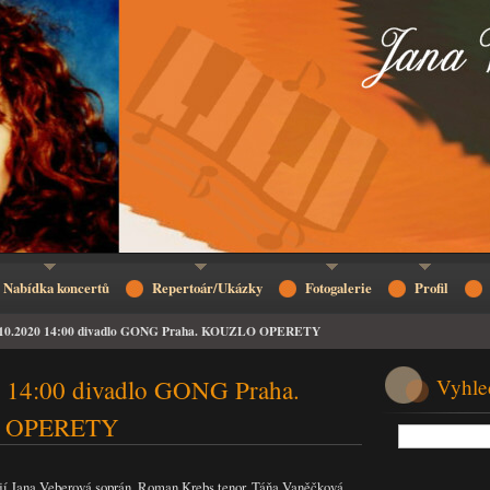
Nabídka koncertů
Repertoár/Ukázky
Fotogalerie
Profil
.10.2020 14:00 divadlo GONG Praha. KOUZLO OPERETY
 14:00 divadlo GONG Praha.
Vyhle
 OPERETY
ují Jana Veberová soprán, Roman Krebs tenor, Táňa Vaněčková