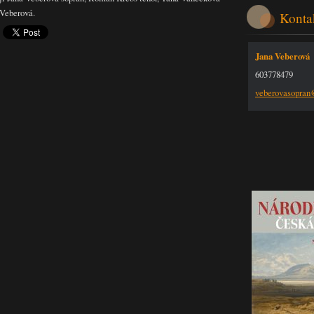
 Veberová.
Konta
Jana Veberová
603778479
veberova
sopra