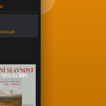
kt
n@g
mail.com