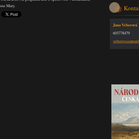
Rose Mary.
Konta
Jana Veberová
603778479
veberova
sopra