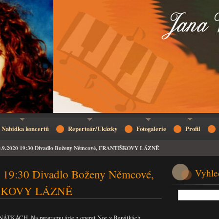
Nabídka koncertů
Repertoár/Ukázky
Fotogalerie
Profil
0.9.2020 19:30 Divadlo Boženy Němcové, FRANTIŠKOVY LÁZNĚ
 19:30 Divadlo Boženy Němcové,
Vyhle
ŠKOVY LÁZNĚ
ÁTKÁCH. Na programu árie z operet Noc v Benátkách,