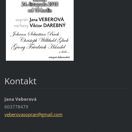
Kontakt
Jana Veberová
603778479
veberova
sopran@g
mail.com