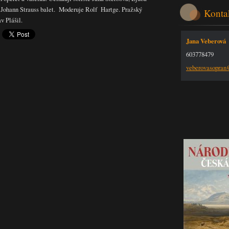
 Johann Strauss balet. Moderuje Rolf Hartge. Pražský
Konta
v Plášil.
Jana Veberová
603778479
veberova
sopra