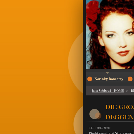
Novinky, koncerty
D
Jana Štěrbová - HOME
>
DIE GRO
DEGGEN
04.01.2013 20:00
Představení plné Straussových