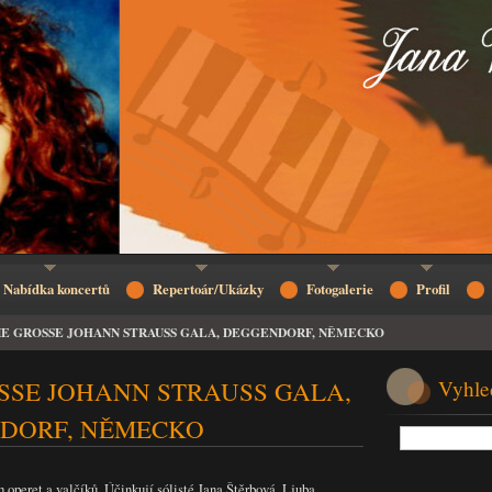
Nabídka koncertů
Repertoár/Ukázky
Fotogalerie
Profil
IE GROSSE JOHANN STRAUSS GALA, DEGGENDORF, NĚMECKO
SSE JOHANN STRAUSS GALA,
Vyhle
DORF, NĚMECKO
 operet a valčíků. Účinkují sólisté Jana Štěrbová, Ljuba