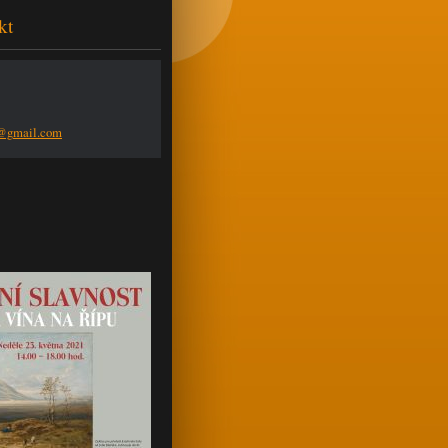
kt
n@g
mail.com