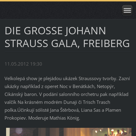
DIE GROSSE JOHANN
STRAUSS GALA, FREIBERG
11.05.2012 19:30
Velkolepá show je plejádou ukázek Straussovy tvorby. Zazní
ukázky například z operet Noc v Benátkách, Netopýr,
Cikánský baron. V podání salonního orchetru pak například
valčík Na krásném modrém Dunaji či Trisch Trasch
polka.Účinkují sólisté Jana Štěrbová, Liana Sas a Plamen
Prokopiev. Moderuje Mathias König.