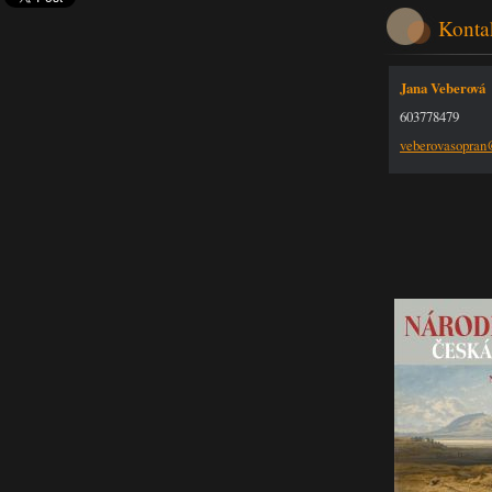
Konta
Jana Veberová
603778479
veberova
sopra