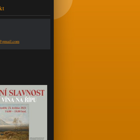
kt
n@g
mail.com