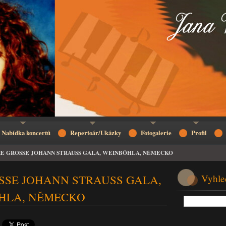
Nabídka koncertů
Repertoár/Ukázky
Fotogalerie
Profil
IE GROSSE JOHANN STRAUSS GALA, WEINBÖHLA, NĚMECKO
SSE JOHANN STRAUSS GALA,
Vyhle
HLA, NĚMECKO