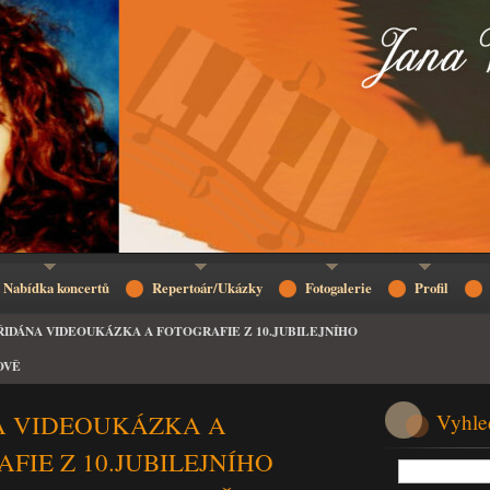
Nabídka koncertů
Repertoár/Ukázky
Fotogalerie
Profil
ŘIDÁNA VIDEOUKÁZKA A FOTOGRAFIE Z 10.JUBILEJNÍHO
OVĚ
A VIDEOUKÁZKA A
Vyhle
FIE Z 10.JUBILEJNÍHO