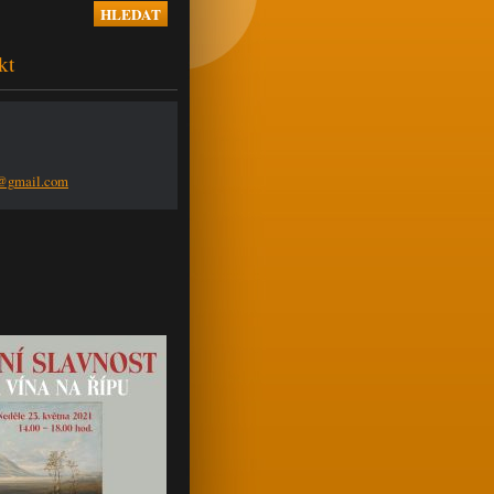
kt
n@g
mail.com