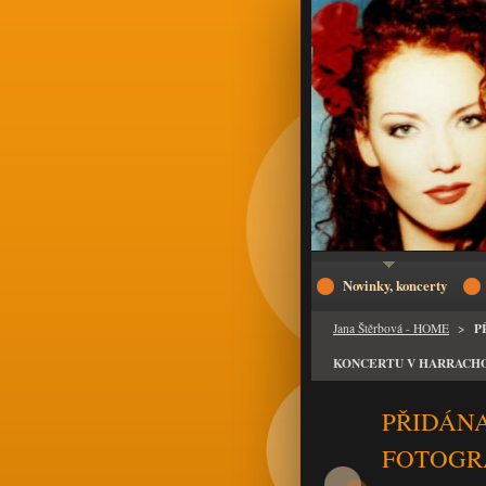
Novinky, koncerty
P
Jana Štěrbová - HOME
>
KONCERTU V HARRACH
PŘIDÁN
FOTOGRA