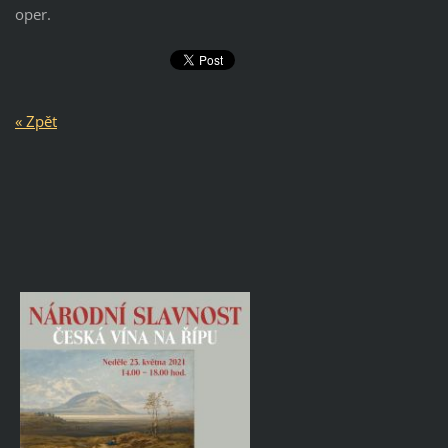
oper.
« Zpět