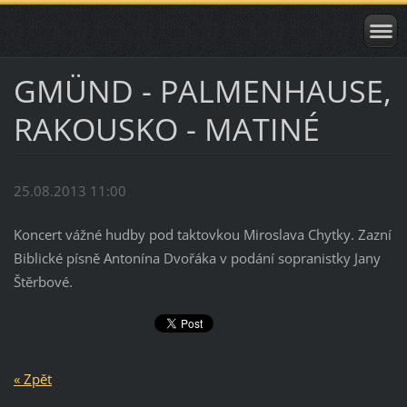
GMÜND - PALMENHAUSE,
RAKOUSKO - MATINÉ
25.08.2013 11:00
Koncert vážné hudby pod taktovkou Miroslava Chytky. Zazní
Biblické písně Antonína Dvořáka v podání sopranistky Jany
Štěrbové.
« Zpět