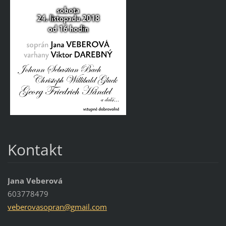
Kontakt
Jana Veberová
603778479
veberova
sopran@g
mail.com