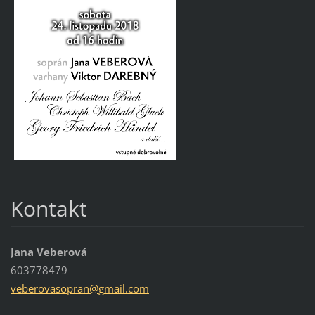
Kontakt
Jana Veberová
603778479
veberova
sopran@g
mail.com