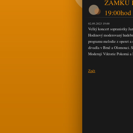
ZÁMKU K
19:00hod
02.09.2023 19:00
Velký koncert sopranistky J
Hodinový moderovaný hudební
programu melodie z operet a m
divadla v Brně a Olomouci. S
Moderují Viktorie Pokorná a 
Zpět