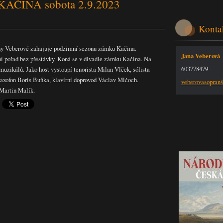
AČINA sobota 2.9.2023
Konta
any Veberové zahajuje podzimní sezonu zámku Kačina.
Jana Veberová
 pořad bez přestávky. Koná se v divadle zámku Kačina. Na
603778479
uzikálů. Jako host vystoupí tenorista Milan Vlček, sólista
axofon Boris Buňka, klavírní doprovod Václav Mlčoch.
veberova
sopra
Martin Malík.