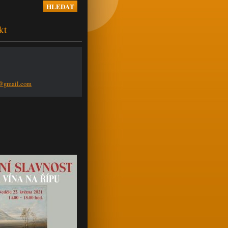
kt
n@g
mail.com