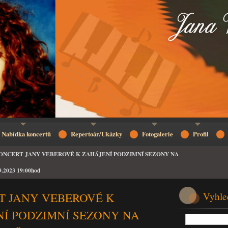
Nabídka koncertů
Repertoár/Ukázky
Fotogalerie
Profil
ONCERT JANY VEBEROVÉ K ZAHÁJENÍ PODZIMNÍ SEZONY NA
.2023 19:00hod
T JANY VEBEROVÉ K
Vyhle
Í PODZIMNÍ SEZONY NA