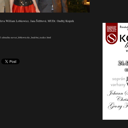
 zleva William Lobkowicz, Jana Štěrbová, MUDr. Ondřej Krajník
651-aktualita-navrat_lobkowiczke_hudebni_tradice.html