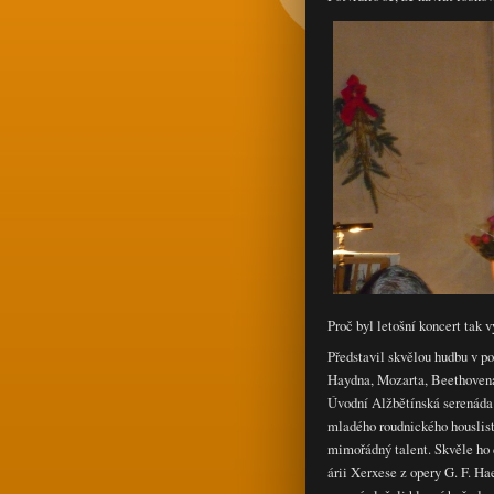
Proč byl letošní koncert tak 
Představil skvělou hudbu v p
Haydna, Mozarta, Beethovena
Úvodní Alžbětínská serenáda 
mladého roudnického houslist
mimořádný talent. Skvěle ho d
árii Xerxese z opery G. F. Ha