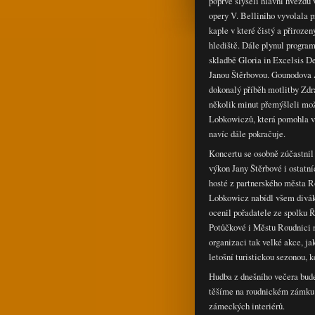
poprvé slyšeli hlavní hvězdu
opery V. Belliniho vyvolala p
kaple v které čistý a přiroze
hlediště. Dále plynul program
skladbě Gloria in Excelsis D
Janou Štěrbovou. Gounodova A
dokonalý příběh motlitby Zdrá
několik minut přemýšleli mož
Lobkowiczů, která pomohla vy
navíc dále pokračuje.
Koncertu se osobně zúčastni
výkon Jany Štěrbové i ostatní
hosté z partnerského města R
Lobkowicz nabídl všem divák
ocenil pořadatele ze spolku 
Potůčkové i Městu Roudnici 
organizaci tak velké akce, ja
letošní turistickou sezonou, 
Hudba z dnešního večera bude
těšíme na roudnickém zámku n
zámeckých interiérů.