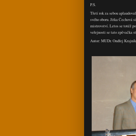
P.S.
Třetí rok za sebou aplaudov
svého oboru. Jitka Čechová s
mistrovství. Letos se totéž 
veřejnosti se tato zpěvačka 
Autor: MUDr. Ondřej Krajník