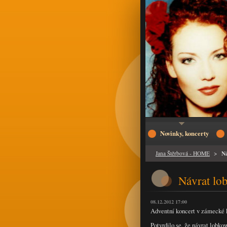
Novinky, koncerty
Ná
Jana Štěrbová - HOME
>
Návrat lo
08.12.2012 17:00
Adventní koncert v zámecké k
Potvrdilo se, že návrat lobko