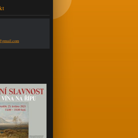
kt
n@g
mail.com