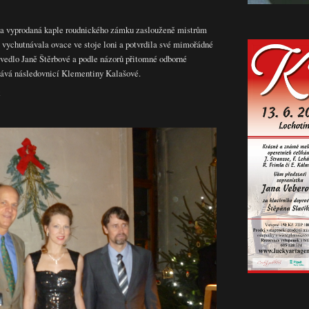
ala vyprodaná kaple roudnického zámku zaslouženě mistrům
i vychutnávala ovace ve stoje loni a potvrdila své mimořádné
povedlo Janě Štěrbové a podle názorů přitomné odborné
stává následovnicí Klementiny Kalašové.