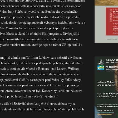
 večera soprán Jany Štěrbové. Další árie Normy ze stejnojmenné
rvní nekončící potlesk a potvrdila skvělou akustiku zámecké
ný hlas Jany Štěrbové vyvolával nadšení zcela vyprodaného
 naprosto přirozeně za stálého nadšení diváků až k poslední
eo, kde diváci vstoje aplaudovali výborným hudebníkům v čele s
ve Maria doplněná freskami na stropě kaple vytvořila
vas Maria a ukončila oficiální část programu. Diváci ještě
ná o neuvěřitelné mecenášské a sběratelské činnosti rodu
tvořit hudební tradici, která je nejen v rámci ČR ojedinělá a
l majitel zámku pan William Lobkowicz a nešetřil chválou na
ch hudebníků, byl nadšen z podřipského publika, které doplnili
osslau, kteří trávili víkend v Roudnici nad Labem. William
ům sklenku lahodného červeného i bílého roudnického vína,
Říp, poděkoval GMU v zastoupení paní ředitelky PhDr. Aleny
na Labem zastoupenému starostou V. Urbanem za pomoc při
kou letošní adventní kocert byl. Koncert byl skvělou tečkou za
kdy se po 60 letech zámek otevřel veřejnosti.
 v uších 150 diváků doznívat ještě dlouhou dobu a my se
ashledanou třeba při letos premiérových nočních prohlídkách