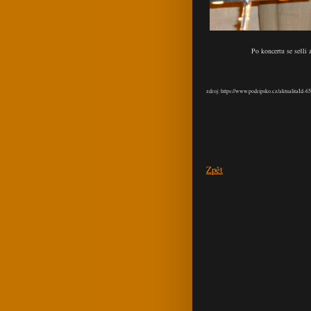
Po koncertu se sešli
zdroj: https://www.podripsko.cz/aktualitaId-
Zpět