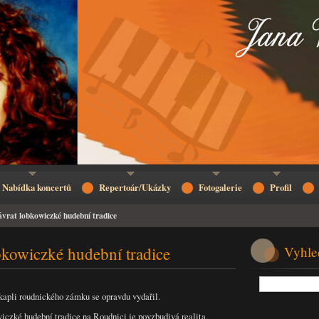
Nabídka koncertů
Repertoár/Ukázky
Fotogalerie
Profil
vrat lobkowiczké hudební tradice
bkowiczké hudební tradice
Vyhle
apli roudnického zámku se opravdu vydařil.
wiczké hudební tradice na Roudnici je povzbudivá realita.