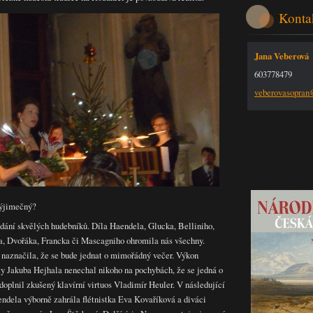
Konta
Jana Veberová
603778479
veberova
sopra
výjimečný?
odání skvělých hudebníků. Díla Haendela, Glucka, Belliniho,
, Dvořáka, Francka či Mascagniho ohromila nás všechny.
naznačila, že se bude jednat o mimořádný večer. Výkon
y Jakuba Hejhala nenechal nikoho na pochybách, že se jedná o
oplnil zkušený klavírní virtuos Vladimír Heuler. V následující
endela výborně zahrála flétnistka Eva Kovaříková a diváci