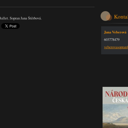
Konta
allet. Sopran Jana Štěrbová.
Jana Veberová
603778479
veberova
sopra