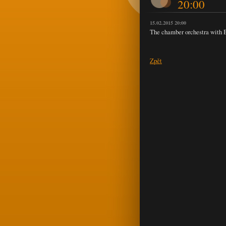
20:00
15.02.2015 20:00
The chamber orchestra with B
Zpět