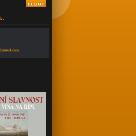
kt
n@g
mail.com