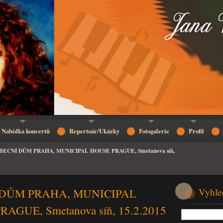
Nabídka koncertů
Repertoár/Ukázky
Fotogalerie
Profil
BECNÍ DŮM PRAHA, MUNICIPAL HOUSE PRAGUE, Smetanova síň,
DŮM PRAHA, MUNICIPAL
Vyhle
AGUE, Smetanova síň, 15.2.2015