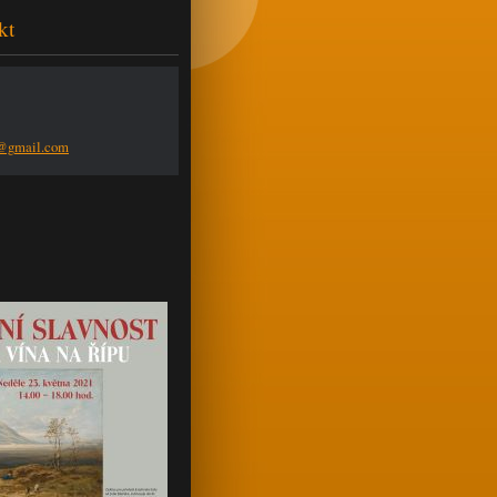
kt
n@g
mail.com