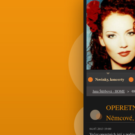
Novinky, koncerty
O
Jana Štěrbová - HOME
>
OPERETNÍ
Němcové, 
04.07.2013 19:00
Večer operetních árií v podán