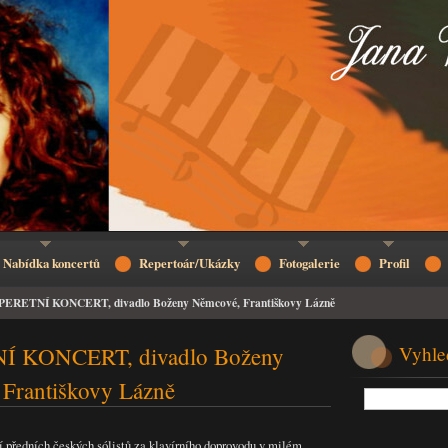
Nabídka koncertů
Repertoár/Ukázky
Fotogalerie
Profil
PERETNÍ KONCERT, divadlo Boženy Němcové, Františkovy Lázně
 KONCERT, divadlo Boženy
Vyhle
Františkovy Lázně
í předních českých sólistů za klavírního doprovodu v milém