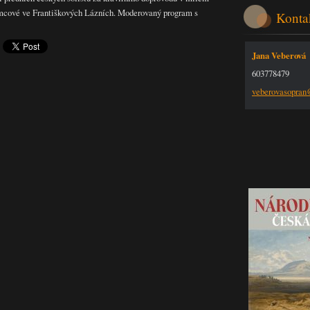
mcové ve Františkových Lázních. Moderovaný program s
Konta
Jana Veberová
603778479
veberova
sopra