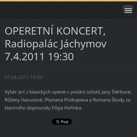
OPERETNÍ KONCERT,
Radiopalác Jáchymov
7.4.2011 19:30
07.04.2011 19:30
Výběr árií z klasických operet v podání sólistů Jany Štěrbové,
Růženy Hanusové, Plamena Prokopieva a Romana Škody za
klavírního doprovodu Filipa Hořínka.