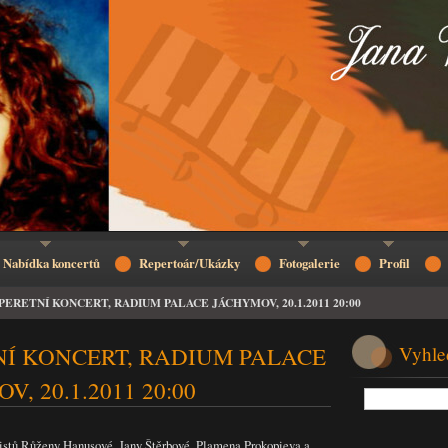
Nabídka koncertů
Repertoár/Ukázky
Fotogalerie
Profil
PERETNÍ KONCERT, RADIUM PALACE JÁCHYMOV, 20.1.2011 20:00
Í KONCERT, RADIUM PALACE
Vyhle
, 20.1.2011 20:00
listů Růženy Hanusové, Jany Štěrbové, Plamena Prokopieva a