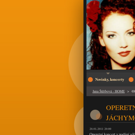
Novinky, koncerty
O
Jana Štěrbová - HOME
>
OPERETN
JÁCHYMOV
20.01.2011 20:00
Operetní koncert v podání só