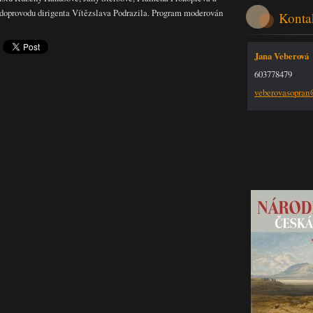
doprovodu dirigenta Vítězslava Podrazila. Program moderován
Konta
Jana Veberová
603778479
veberova
sopra