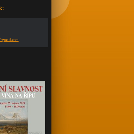
kt
n@g
mail.com