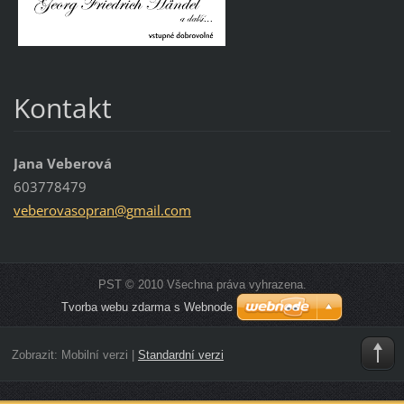
Kontakt
Jana Veberová
603778479
veberova
sopran@g
mail.com
PST © 2010 Všechna práva vyhrazena.
Tvorba webu zdarma s Webnode
Zobrazit:
Mobilní verzi
|
Standardní verzi