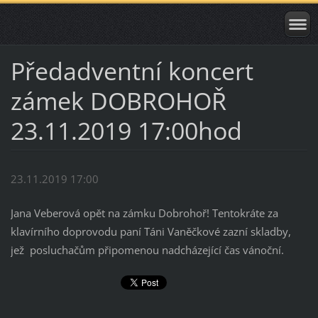
Předadventní koncert
zámek DOBROHOŘ
23.11.2019 17:00hod
23.11.2019 17:00
Jana Veberová opět na zámku Dobrohoř! Tentokráte za
klavírního doprovodu paní Táni Vaněčkové zazní skladby,
jež posluchačům připomenou nadcházející čas vánoční.