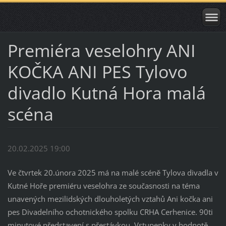
Premiéra veselohry ANI
KOČKA ANI PES Tylovo
divadlo Kutná Hora malá
scéna
20.02.2025 19:00
Ve čtvrtek 20.února 2025 má na malé scéně Tylova divadla v
Kutné Hoře premiéru veselohra ze současnosti na téma
unavených mezilidských dlouholetých vztahů Ani kočka ani
pes Divadelního ochotnického spolku CRHA Cerhenice. 90ti
minutové představení s přestávkou. Vstupenky v hodnotě