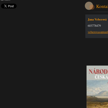
Konta
Jana Veberová
603778479
veberova
sopra