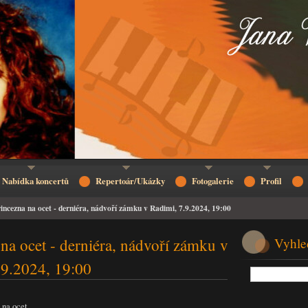
Nabídka koncertů
Repertoár/Ukázky
Fotogalerie
Profil
incezna na ocet - derniéra, nádvoří zámku v Radimi, 7.9.2024, 19:00
na ocet - derniéra, nádvoří zámku v
Vyhle
.9.2024, 19:00
 na ocet.