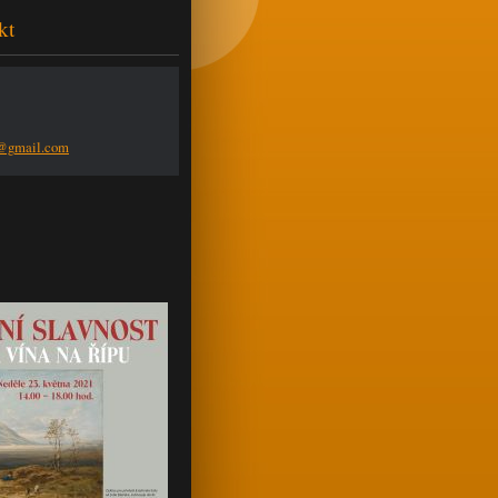
kt
n@g
mail.com