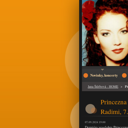
Novinky, koncerty
Pr
Jana Štěrbová - HOME
>
Princezna 
Radimi, 7
07.09.2024 19:00
Derniéra veselohry Princezna