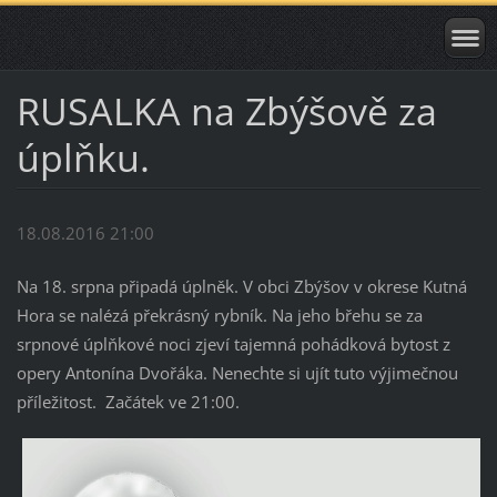
RUSALKA na Zbýšově za
úplňku.
18.08.2016 21:00
Na 18. srpna připadá úplněk. V obci Zbýšov v okrese Kutná
Hora se nalézá překrásný rybník. Na jeho břehu se za
srpnové úplňkové noci zjeví tajemná pohádková bytost z
opery Antonína Dvořáka. Nenechte si ujít tuto výjimečnou
příležitost. Začátek ve 21:00.