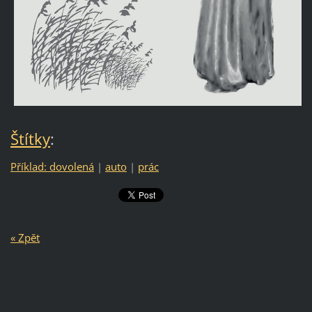
Štítky
:
Příklad: dovolená
|
auto
|
prác
« Zpět