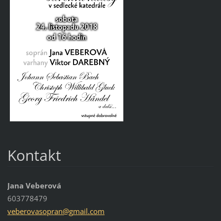
Kontakt
Jana Veberová
603778479
veberova
sopran@g
mail.com