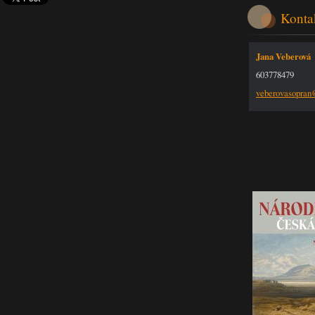
Konta
Jana Veberová
603778479
veberova
sopra