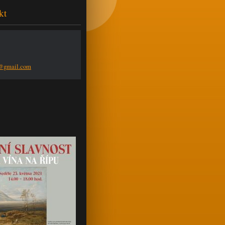
kt
n@g
mail.com