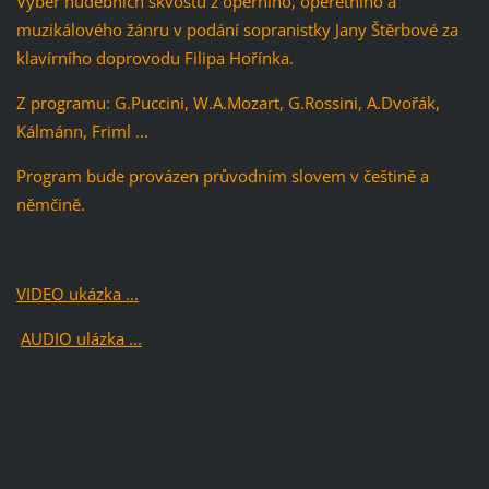
Výběr hudebních skvostů z operního, operetního a
muzikálového žánru v podání sopranistky Jany Štěrbové za
klavírního doprovodu Filipa Hořínka.
Z programu: G.Puccini, W.A.Mozart, G.Rossini, A.Dvořák,
Kálmánn, Friml ...
Program bude provázen průvodním slovem v češtině a
němčině.
VIDEO ukázka
...
AUDIO ulázka ...