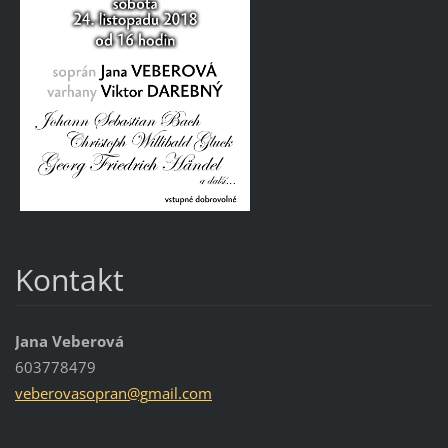
Kontakt
Jana Veberová
603778479
veberova
sopran@g
mail.com