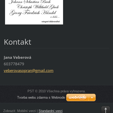
Kontakt
Jana Veberová
603778479
veberova
sopran@g
mail.com
PST © 2010 Všechna práva vyhrazena.
Tvorba webu zdarma s Webnode
Zobrazit:
Mobilní verzi
|
Standardní verzi