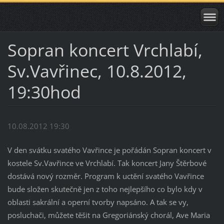
Sopran koncert Vrchlabí,
Sv.Vavřinec, 10.8.2012,
19:30hod
10.08.2012 19:30
V den svátku svatého Vavřince je pořádán Sopran koncert v
kostele Sv.Vavřince ve Vrchlabí. Tak koncert Jany Štěrbové
dostává nový rozměr. Program k uctění svatého Vavřince
bude složen skutečně jen z toho nejlepšího co bylo kdy v
oblasti sakrální a operní tvorby napsáno. A tak se vy,
posluchači, můžete těšit na Gregoriánský chorál, Ave Maria