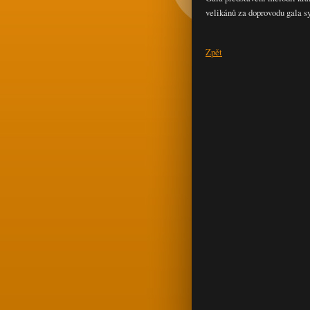
velikánů za doprovodu gala s
Zpět