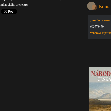
ymfonického orchestru.
Konta
Jana Veberová
603778479
veberova
sopra