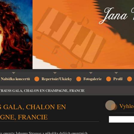
Nabídka koncertů
Repertoár/Ukázky
Fotogalerie
Profil
TRAUSS GALA, CHALON EN CHAMPAGNE, FRANCIE
S GALA, CHALON EN
Vyhle
GNE, FRANCIE
le operety Johanna Strausse a několika dalších operetních