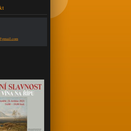
kt
n@g
mail.com