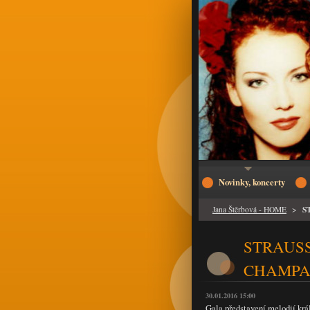
Novinky, koncerty
S
Jana Štěrbová - HOME
>
STRAUS
CHAMPA
30.01.2016 15:00
Gala představení melodií krá