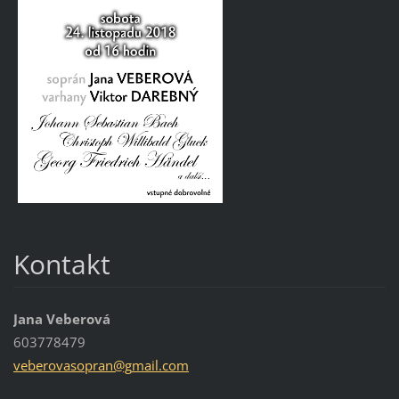
Kontakt
Jana Veberová
603778479
veberova
sopran@g
mail.com