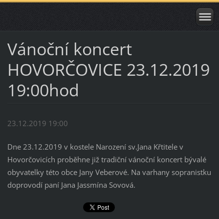
Vánoční koncert
HOVORČOVICE 23.12.2019
19:00hod
23.12.2019 19:00
Dne 23.12.2019 v kostele Narození sv.Jana Křtitele v
Hovorčovicích proběhne již tradiční vánoční koncert bývalé
obyvatelky této obce Jany Veberové. Na varhany sopranistku
doprovodí paní Jana Jassmína Sovová.