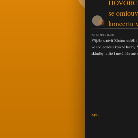
HOVORČOV
se omlouv
koncertu 
22.12.2013 16:00
Přijďte strávit Zlatou neděli
ve společnosti krásné hudby.
skladby letité i nové, hlavně
Zpět