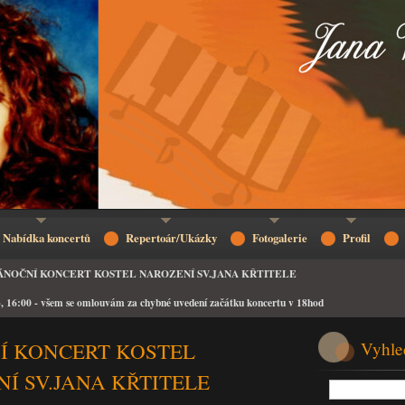
Nabídka koncertů
Repertoár/Ukázky
Fotogalerie
Profil
ÁNOČNÍ KONCERT KOSTEL NAROZENÍ SV.JANA KŘTITELE
6:00 - všem se omlouvám za chybné uvedení začátku koncertu v 18hod
Í KONCERT KOSTEL
Vyhle
Í SV.JANA KŘTITELE