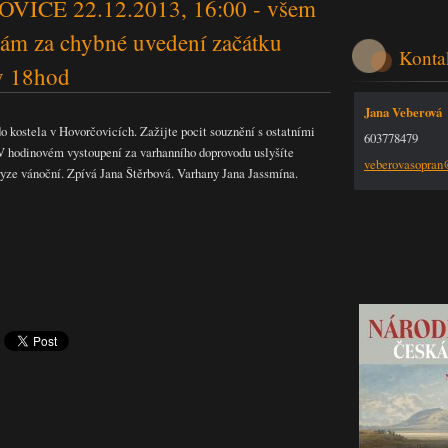
ICE 22.12.2013, 16:00 - všem
ám za chybné uvedení začátku
Konta
v 18hod
Jana Veberová
 do kostela v Hovorčovicích. Zažijte pocit souznění s ostatními
603778479
 V hodinovém vystoupení za varhanního doprovodu uslyšíte
veberova
sopra
 ryze vánoční. Zpívá Jana Štěrbová. Varhany Jana Jassmína.