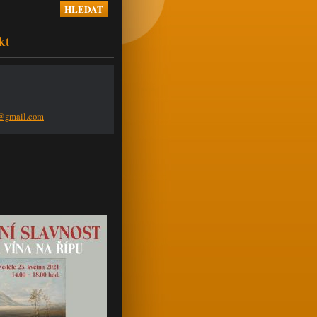
kt
n@g
mail.com