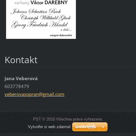
Kontakt
Jana Veberová
603778479
veberova
sopran@g
mail.com
PST © 2010 Všechna práva vyhrazena.
Vytvořte si web zdarma!