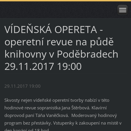
VÍDEŇSKÁ OPERETA -
operetní revue na půdě
knihovny v Poděbradech
29.11.2017 19:00
29.11.2017 19:00
Skvosty nejen vídeňské operetní tvorby nabízí v této
hodinové revue sopranistka Jana Štěrbová. Klavírní
doprovod paní Táňa Vaněčková. Moderovaný hodinový
program bez přestávky. Vstupenky k zakoupení na místě v
den konání od 18 hod.