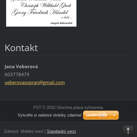
Kontakt
Jana Veberová
603778479
veberova
sopran@g
mail.com
PST © 2010 Všechna práva vyhrazena.
Vytvořte si webové stránky zdarma!
Zobrazit:
Mobilní verzi
|
Standardní verzi