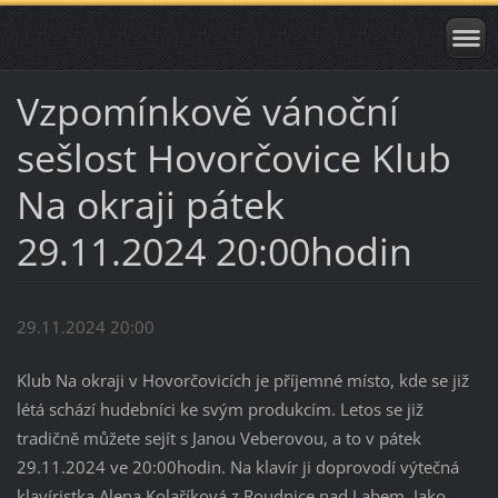
Vzpomínkově vánoční
sešlost Hovorčovice Klub
Na okraji pátek
29.11.2024 20:00hodin
29.11.2024 20:00
Klub Na okraji v Hovorčovicích je příjemné místo, kde se již
létá schází hudebníci ke svým produkcím. Letos se již
tradičně můžete sejít s Janou Veberovou, a to v pátek
29.11.2024 ve 20:00hodin. Na klavír ji doprovodí výtečná
klavíristka Alena Kolaříková z Roudnice nad Labem. Jako