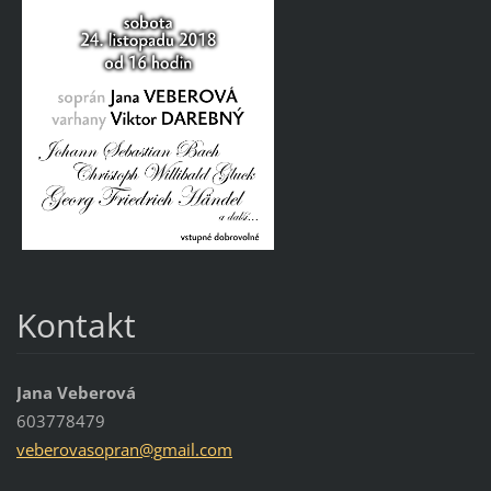
Kontakt
Jana Veberová
603778479
veberova
sopran@g
mail.com