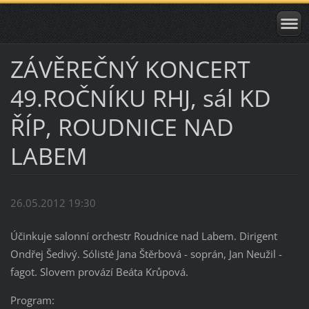
ZÁVĚREČNÝ KONCERT
49.ROČNÍKU RHJ, sál KD
ŘÍP, ROUDNICE NAD
LABEM
26.05.2012 19:30
Účinkuje salonní orchestr Roudnice nad Labem. Dirigent
Ondřej Šedivý. Sólisté Jana Štěrbová - soprán, Jan Neužil -
fagot. Slovem provází Beáta Krůpová.
Program: