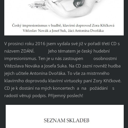
V prosinci roku 2016 jsem vydala své již v pořadí třetí CD s
názvem ZDÁNÍ. Jeho tématem je český hudební
impresionismus. Ten je u nás zastoupen osobnostmi
Vítězslava Nováka a Josefa Suka. Na CD zazní rovněž hudba
jejich učitele Antonína Dvořáka. To vše za mistrnného
klavírního doprovodu klavírní virtuozky paní Zory Křičkové.
CD je k dostání na mých koncertech a na požádání s
radostí věnuji podpis. Příjemný poslech!