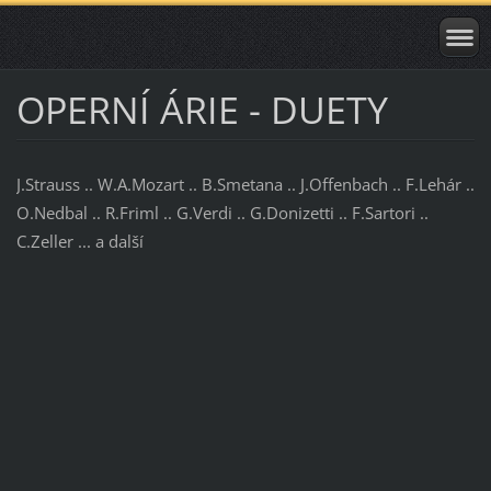
OPERNÍ ÁRIE - DUETY
J.Strauss .. W.A.Mozart .. B.Smetana .. J.Offenbach .. F.Lehár ..
O.Nedbal .. R.Friml .. G.Verdi .. G.Donizetti .. F.Sartori ..
C.Zeller ... a další