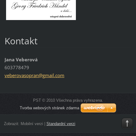
Kontakt
Jana Veberová
603778479
veberova
sopran@g
mail.com
PST © 2010 Všechna práva vyhrazena.
Tvorba webových stránek zdarma
Zobrazit:
Mobilní verzi
|
Standardní verzi