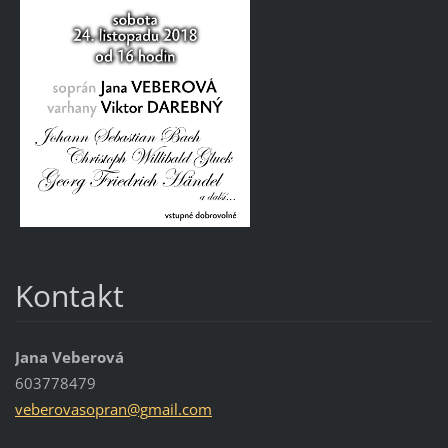
Kontakt
Jana Veberová
603778479
veberova
sopran@g
mail.com