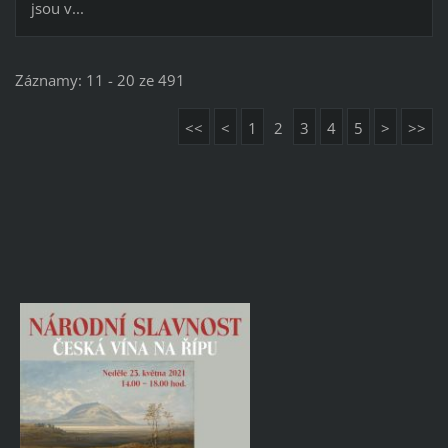
jsou v...
Záznamy: 11 - 20 ze 491
<<
<
1
2
3
4
5
>
>>