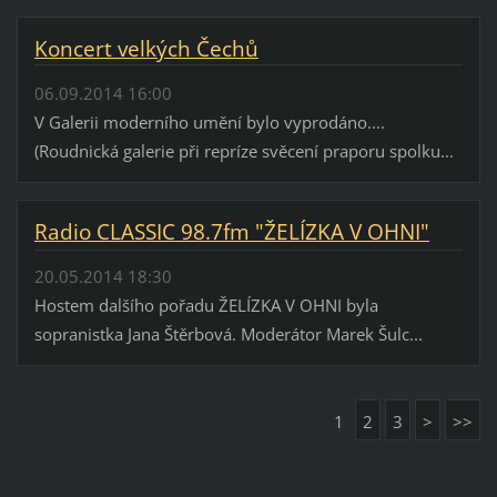
Koncert velkých Čechů
06.09.2014 16:00
V Galerii moderního umění bylo vyprodáno....
(Roudnická galerie při repríze svěcení praporu spolku...
Radio CLASSIC 98.7fm "ŽELÍZKA V OHNI"
20.05.2014 18:30
Hostem dalšího pořadu ŽELÍZKA V OHNI byla
sopranistka Jana Štěrbová. Moderátor Marek Šulc...
1
2
3
>
>>