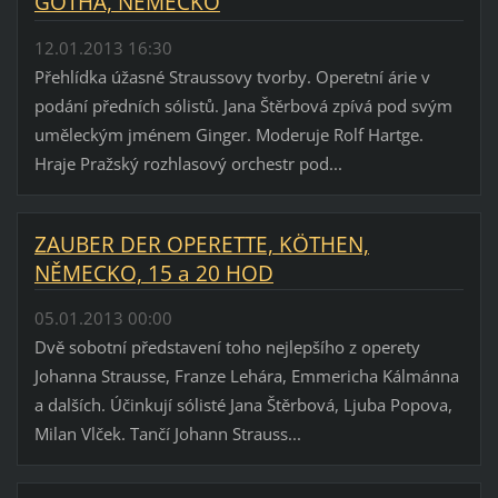
GOTHA, NĚMECKO
12.01.2013 16:30
Přehlídka úžasné Straussovy tvorby. Operetní árie v
podání předních sólistů. Jana Štěrbová zpívá pod svým
uměleckým jménem Ginger. Moderuje Rolf Hartge.
Hraje Pražský rozhlasový orchestr pod...
ZAUBER DER OPERETTE, KÖTHEN,
NĚMECKO, 15 a 20 HOD
05.01.2013 00:00
Dvě sobotní představení toho nejlepšího z operety
Johanna Strausse, Franze Lehára, Emmericha Kálmánna
a dalších. Účinkují sólisté Jana Štěrbová, Ljuba Popova,
Milan Vlček. Tančí Johann Strauss...