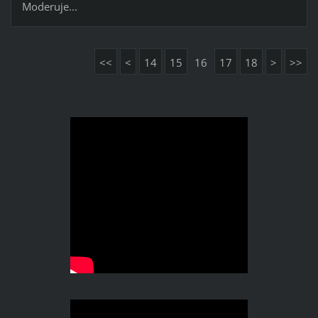
Moderuje...
<<
<
14
15
16
17
18
>
>>